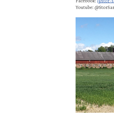
Facebook:
@stor-s
Youtube: @StorSa