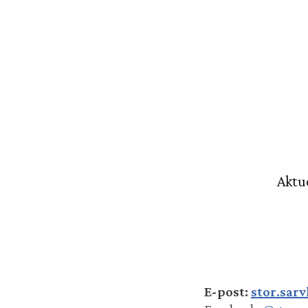
Stor-Sarvlaks gård
Aktue
E-post:
stor.sar